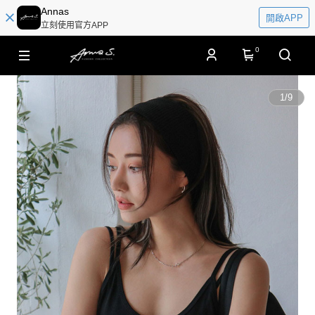
Annas
開啟APP
立刻使用官方APP
0
1
/
9