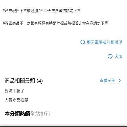
２．關於個人資料處理事宜，請瀏覽以下網址：
https://aftee.tw/terms/#terms3
#若無現貨下單後追加7至20天無法等待請勿下單
３．未成年的使用者請事先徵得法定代理人或監護人之同意方可使用
「AFTEE先享後付」，若未經同意申辦者引起之損失，本公司不負相關責
#韓國商品不一定都有韓標有時是陸標或無標若非常在意請勿下單
任。
４．使用「AFTEE先享後付」時，將依據個別帳號之用戶狀況，依本公司即
時審查核予不同之上限額度；若仍有額度不足之情形，本公司將視審查結果
請求用戶進行身份認證。
顯示電腦版詳細說明
５．嚴禁一人註冊多個帳號或使用他人資訊註冊。若發現惡意使用之情形，
恩沛科技股份有限公司將有權停止該用戶之使用額度並採取法律行動。
客服
商品相關分類 (4)
查看全部
髮飾｜帽子
人氣商品推薦
本分類熱銷
全站排行