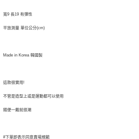
相關說明
【關於「AFTEE先享後付」】
ATM付款
寬9 長19 有彈性
AFTEE先享後付是「在收到商品之後才付款」的支付方式。 讓您購物簡單
便利好安心！
貨到付款
１．簡單：不需註冊會員、不需綁卡、不需儲值。
平放測量 單位公分(cm)
２．便利：只要手機號碼，簡訊認證，即可結帳。
３．安心：先確認商品／服務後，再付款。
運送方式
【「AFTEE先享後付」結帳流程】
全家付款取貨
１．於結帳方式選擇「AFTEE先享後付」後，將跳轉至「AFTEE先享後付」
Made in Korea 韓國製
每筆NT$80，滿NT$999(含以上)免運費
結帳頁面，進行簡訊認證並確認金額後，即可完成結帳。
２．訂單成立數日內，您將收到繳費通知簡訊。
7-11付款取貨
３．收到繳費通知簡訊後14天內，點擊此簡訊中的連結，可透過四大超商／
ATM／網路銀行／等多元方式進行付款，方視為交易完成。
每筆NT$80，滿NT$999(含以上)免運費
※ 請注意：結帳手續完成當下不需立刻繳費，但若您需要取消訂單，請聯絡
這款很實用!
購買商品的店家。未經商家同意取消之訂單仍視為有效，需透過AFTEE先享
宅配
後付繳納相關費用。
不管是造型上或是運動都可以使用
每筆NT$150，滿NT$1,499(含以上)免運費
※ 交易是否成功請以「AFTEE先享後付 」之結帳頁面顯示為準，若有關於
是否繳費成功／繳費後需取消欲退款等相關疑問，請聯繫「AFTEE先享後付
客戶支援中心」
https://netprotections.freshdesk.com/support/home
隨便一戴就很潮
郵局
每筆NT$80，滿NT$999(含以上)免運費
【注意事項】
１．透過由恩沛科技股份有限公司提供之「AFTEE先享後付」服務完成之交
海外宅配
查看運費
易，需依本服務之必要範圍內提供個人資料，並將交易相關給付款項請求債
#下單即表示同意賣場規範
權轉讓予恩沛科技股份有限公司。