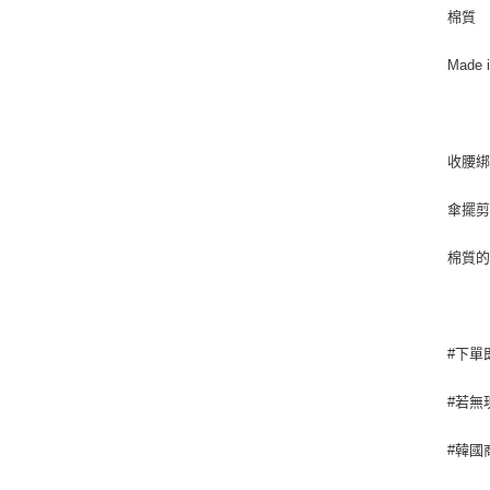
棉質
Made 
收腰
傘擺剪
棉質
#下單
#若無
#韓國