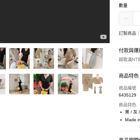
數量
訂製商品：
付款與運
超取滿NT$
付款方式
商品特色
信用卡一
商品編號
6435129
信用卡分
商品特色
3 期 
黑 / 灰 
6 期 
合作金
Made 
華南商
12 期
合作金
上海商
華南商
24 期
合作金
國泰世