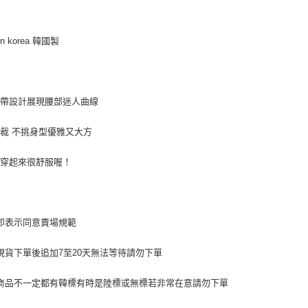
付」結帳
每筆NT$8
２．訂單
３．收到繳
／ATM／
7-11付款
in korea 韓國製
※ 請注意
每筆NT$8
絡購買商品
先享後付
宅配
※ 交易是
綁帶設計展現腰部迷人曲線
是否繳費成
每筆NT$1
付客戶支
郵局
裁 不挑身型優雅又大方
【注意事
每筆NT$8
１．透過由
的穿起來很舒服喔！
交易，需
海外宅配
求債權轉
２．關於
https://aft
３．未成
即表示同意賣場規範
「AFTE
任。
４．使用「
現貨下單後追加7至20天無法等待請勿下單
即時審查
結果請求
商品不一定都有韓標有時是陸標或無標若非常在意請勿下單
５．嚴禁
形，恩沛