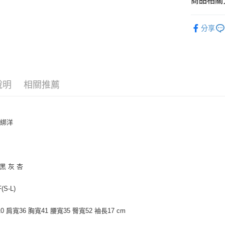
商品相關分
上海商
華南商
臺灣中
合作金
超商取貨
國泰世
上海商
匯豐（
洋裝｜套
華南商
臺灣中
國泰世
分享
聯邦商
LINE Pay
上海商
匯豐（
人氣商品
臺灣中
元大商
兆豐國
聯邦商
匯豐（
Apple Pay
玉山商
台中商
7月★最新
元大商
聯邦商
台新國
華泰商
玉山商
街口支付
元大商
【婚宴派
台灣樂
遠東國
台新國
玉山商
永豐商
說明
相關推薦
【職場女
台灣樂
悠遊付
台新國
星展（
台灣樂
中國信
Google Pa
素綁洋
AFTEE先
相關說明
【關於「A
ATM付款
AFTEE
便利好安
: 黑 灰 杏
貨到付款
１．簡單
２．便利
F(S-L)
３．安心
運送方式
【「AFT
0 肩寬36 胸寬41 腰寬35 臀寬52 袖長17 cm
１．於結帳
全家付款