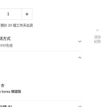
預計 20 個工作天出貨
清除
送方式
紀錄
999免運
次付款
期付款
0 利率 每期
NT$250
21家銀行
/ 杏
0 利率 每期
NT$125
21家銀行
庫商業銀行
第一商業銀行
in korea 韓國製
業銀行
彰化商業銀行
 0 利率 每期
NT$62
21家銀行
庫商業銀行
第一商業銀行
業儲蓄銀行
台北富邦商業銀行
業銀行
彰化商業銀行
 0 利率 每期
NT$31
20家銀行
庫商業銀行
第一商業銀行
華商業銀行
兆豐國際商業銀行