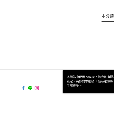
本分類
本網站中使用 cookie，欲查詢有關
設定，請參閱本網站「
隱私權條款
使用 cookie。
了解更多 >