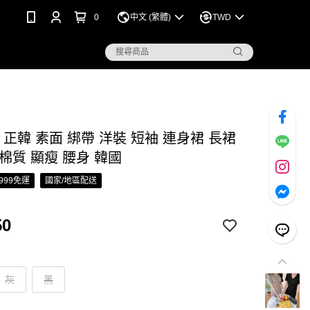
0
中文 (繁體)
TWD
S 正韓 素面 綁帶 洋裝 短袖 連身裙 長裙
棉質 顯瘦 腰身 韓國
999免運
國家/地區配送
50
灰
黑