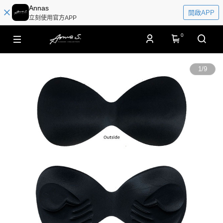
Annas
開啟APP
立刻使用官方APP
0
1
/
9