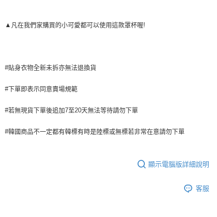
便利好安心！
貨到付款
１．簡單：不需註冊會員、不需綁卡、不需儲值。
２．便利：只要手機號碼，簡訊認證，即可結帳。
▲凡在我們家購買的小可愛都可以使用這款罩杯喔!
３．安心：先確認商品／服務後，再付款。
運送方式
【「AFTEE先享後付」結帳流程】
全家付款取貨
１．於結帳方式選擇「AFTEE先享後付」後，將跳轉至「AFTEE先享後付」
每筆NT$80，滿NT$999(含以上)免運費
結帳頁面，進行簡訊認證並確認金額後，即可完成結帳。
#貼身衣物全新未拆亦無法退換貨
２．訂單成立數日內，您將收到繳費通知簡訊。
7-11付款取貨
３．收到繳費通知簡訊後14天內，點擊此簡訊中的連結，可透過四大超商／
#下單即表示同意賣場規範
ATM／網路銀行／等多元方式進行付款，方視為交易完成。
每筆NT$80，滿NT$999(含以上)免運費
※ 請注意：結帳手續完成當下不需立刻繳費，但若您需要取消訂單，請聯絡
購買商品的店家。未經商家同意取消之訂單仍視為有效，需透過AFTEE先享
#若無現貨下單後追加7至20天無法等待請勿下單
宅配
後付繳納相關費用。
每筆NT$150，滿NT$1,499(含以上)免運費
※ 交易是否成功請以「AFTEE先享後付 」之結帳頁面顯示為準，若有關於
#韓國商品不一定都有韓標有時是陸標或無標若非常在意請勿下單
是否繳費成功／繳費後需取消欲退款等相關疑問，請聯繫「AFTEE先享後付
客戶支援中心」
https://netprotections.freshdesk.com/support/home
郵局
每筆NT$80，滿NT$999(含以上)免運費
【注意事項】
顯示電腦版詳細說明
１．透過由恩沛科技股份有限公司提供之「AFTEE先享後付」服務完成之交
海外宅配
查看運費
易，需依本服務之必要範圍內提供個人資料，並將交易相關給付款項請求債
權轉讓予恩沛科技股份有限公司。
客服
２．關於個人資料處理事宜，請瀏覽以下網址：
https://aftee.tw/terms/#terms3
３．未成年的使用者請事先徵得法定代理人或監護人之同意方可使用