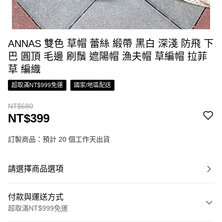
ANNAS 雙色 草帽 蕾絲 緞帶 黑白 深淺 防飛 下
巴 圓頂 毛邊 刷鬚 遮陽帽 漁夫帽 草編帽 拉菲
草 編織
超取滿NT$999免運
國家/地區配送
NT$680
NT$399
訂製商品：預計 20 個工作天出貨
請選擇商品選項
付款與運送方式
超取滿NT$999免運