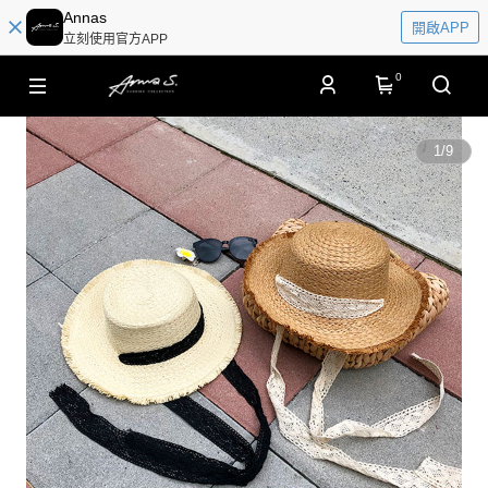
Annas
開啟APP
立刻使用官方APP
0
1
/
9