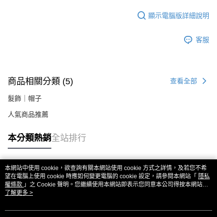
易，需依本服務之必要範圍內提供個人資料，並將交易相關給付款項請求債
權轉讓予恩沛科技股份有限公司。
顯示電腦版詳細說明
２．關於個人資料處理事宜，請瀏覽以下網址：
https://aftee.tw/terms/#terms3
３．未成年的使用者請事先徵得法定代理人或監護人之同意方可使用
客服
「AFTEE先享後付」，若未經同意申辦者引起之損失，本公司不負相關責
任。
４．使用「AFTEE先享後付」時，將依據個別帳號之用戶狀況，依本公司即
時審查核予不同之上限額度；若仍有額度不足之情形，本公司將視審查結果
請求用戶進行身份認證。
商品相關分類 (5)
查看全部
５．嚴禁一人註冊多個帳號或使用他人資訊註冊。若發現惡意使用之情形，
恩沛科技股份有限公司將有權停止該用戶之使用額度並採取法律行動。
髮飾｜帽子
人氣商品推薦
本分類熱銷
全站排行
本網站中使用 cookie，欲查詢有關本網站使用 cookie 方式之詳情，及若您不希
熱門標籤
望在電腦上使用 cookie 時應如何變更電腦的 cookie 設定，請參閱本網站「
隱私
權條款
」之 Cookie 聲明。您繼續使用本網站即表示您同意本公司得按本網站使
用條款之 Cookie 聲明使用 cookie。
了解更多 >