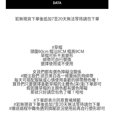
AFTEE先享後付
DATA
相關說明
【關於「AFTEE先享後付」】
ATM付款
AFTEE先享後付是「在收到商品之後才付款」的支付方式。 讓您購物簡單
若無現貨下單後追加7至20天無法等待請勿下單
便利好安心！
貨到付款
１．簡單：不需註冊會員、不需綁卡、不需儲值。
２．便利：只要手機號碼，簡訊認證，即可結帳。
３．安心：先確認商品／服務後，再付款。
運送方式
【「AFTEE先享後付」結帳流程】
#草帽
全家付款取貨
１．於結帳方式選擇「AFTEE先享後付」後，將跳轉至「AFTEE先享後付」
頭圍60cm 帽沿8CM 帽高9CM
每筆NT$80，滿NT$999(含以上)免運費
結帳頁面，進行簡訊認證並確認金額後，即可完成結帳。
草帽可折不易變形
綁帶可自行替換
２．訂單成立數日內，您將收到繳費通知簡訊。
選擇使用或不使用
7-11付款取貨
３．收到繳費通知簡訊後14天內，點擊此簡訊中的連結，可透過四大超商／
ATM／網路銀行／等多元方式進行付款，方視為交易完成。
每筆NT$80，滿NT$999(含以上)免運費
女孩們都有選色障礙沒關係
※ 請注意：結帳手續完成當下不需立刻繳費，但若您需要取消訂單，請聯絡
#關注我們 送您黑白各一條蕾絲防飛綁帶
購買商品的店家。未經商家同意取消之訂單仍視為有效，需透過AFTEE先享
每天可搭配服裝或心情使用喜歡的綁帶顏色喔！
宅配
後付繳納相關費用。
寶貝們只要選擇喜歡草帽的主體色(深/淺)下單即可
每筆NT$150，滿NT$1,499(含以上)免運費
※ 交易是否成功請以「AFTEE先享後付 」之結帳頁面顯示為準，若有關於
假如連草帽的主題色都有選色障礙
是否繳費成功／繳費後需取消欲退款等相關疑問，請聯繫「AFTEE先享後付
那就只好請您包色了喔！哈哈
客戶支援中心」
https://netprotections.freshdesk.com/support/home
郵局
#下單即表示同意賣場規範
每筆NT$80，滿NT$999(含以上)免運費
#若無現貨下單後追加7至20天無法等待請勿下單
【注意事項】
#運送過程中難免遇到擠壓狀況使用前再自行塑形即可
１．透過由恩沛科技股份有限公司提供之「AFTEE先享後付」服務完成之交
海外宅配
查看運費