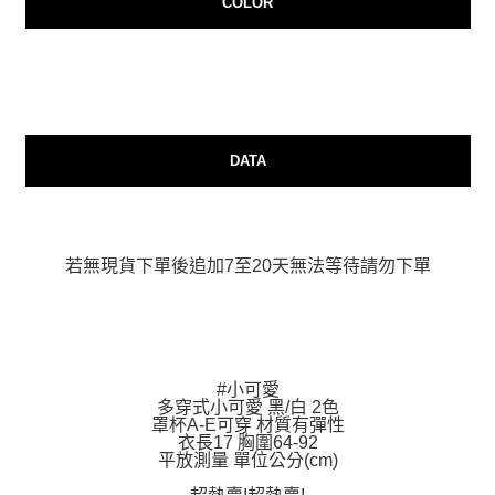
COLOR
AFTEE先享後付
相關說明
【關於「AFTEE先享後付」】
ATM付款
AFTEE先享後付是「在收到商品之後才付款」的支付方式。 讓您購物簡單
便利好安心！
貨到付款
１．簡單：不需註冊會員、不需綁卡、不需儲值。
２．便利：只要手機號碼，簡訊認證，即可結帳。
３．安心：先確認商品／服務後，再付款。
DATA
運送方式
【「AFTEE先享後付」結帳流程】
全家付款取貨
１．於結帳方式選擇「AFTEE先享後付」後，將跳轉至「AFTEE先享後付」
每筆NT$80，滿NT$999(含以上)免運費
結帳頁面，進行簡訊認證並確認金額後，即可完成結帳。
２．訂單成立數日內，您將收到繳費通知簡訊。
若無現貨下單後追加7至20天無法等待請勿下單
7-11付款取貨
３．收到繳費通知簡訊後14天內，點擊此簡訊中的連結，可透過四大超商／
ATM／網路銀行／等多元方式進行付款，方視為交易完成。
每筆NT$80，滿NT$999(含以上)免運費
※ 請注意：結帳手續完成當下不需立刻繳費，但若您需要取消訂單，請聯絡
購買商品的店家。未經商家同意取消之訂單仍視為有效，需透過AFTEE先享
宅配
後付繳納相關費用。
每筆NT$150，滿NT$1,499(含以上)免運費
※ 交易是否成功請以「AFTEE先享後付 」之結帳頁面顯示為準，若有關於
#小可愛
是否繳費成功／繳費後需取消欲退款等相關疑問，請聯繫「AFTEE先享後付
多穿式小可愛 黑/白 2色
客戶支援中心」
https://netprotections.freshdesk.com/support/home
郵局
罩杯A-E可穿 材質有彈性
衣長17 胸圍64-92
每筆NT$80，滿NT$999(含以上)免運費
【注意事項】
平放測量 單位公分(cm)
１．透過由恩沛科技股份有限公司提供之「AFTEE先享後付」服務完成之交
海外宅配
查看運費