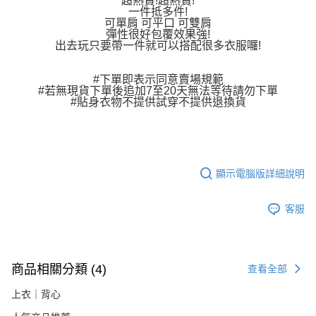
超熱賣!超熱賣!
易，需依本服務之必要範圍內提供個人資料，並將交易相關給付款項請求債
一件抵多件!
權轉讓予恩沛科技股份有限公司。
可單肩 可平口 可雙肩
２．關於個人資料處理事宜，請瀏覽以下網址：
彈性很好包覆效果強!
https://aftee.tw/terms/#terms3
出去玩只要帶一件就可以搭配很多衣服囉!
３．未成年的使用者請事先徵得法定代理人或監護人之同意方可使用
「AFTEE先享後付」，若未經同意申辦者引起之損失，本公司不負相關責
任。
#下單即表示同意賣場規範
#若無現貨下單後追加7至20天無法等待請勿下單
４．使用「AFTEE先享後付」時，將依據個別帳號之用戶狀況，依本公司即
#貼身衣物不提供試穿不提供退換貨
時審查核予不同之上限額度；若仍有額度不足之情形，本公司將視審查結果
請求用戶進行身份認證。
５．嚴禁一人註冊多個帳號或使用他人資訊註冊。若發現惡意使用之情形，
恩沛科技股份有限公司將有權停止該用戶之使用額度並採取法律行動。
顯示電腦版詳細說明
客服
商品相關分類 (4)
查看全部
上衣｜背心