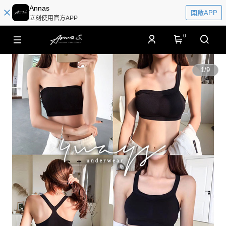
Annas
開啟APP
立刻使用官方APP
0
1
/
9