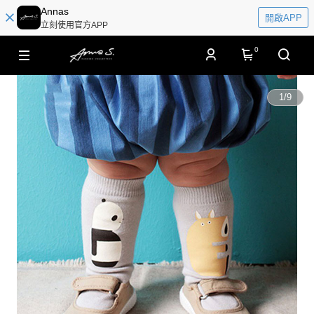
Annas
開啟APP
立刻使用官方APP
0
1
/
9