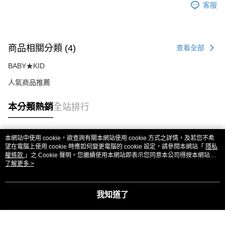
權轉讓予恩沛科技股份有限公司。
客服
２．關於個人資料處理事宜，請瀏覽以下網址：
https://aftee.tw/terms/#terms3
３．未成年的使用者請事先徵得法定代理人或監護人之同意方可使用
「AFTEE先享後付」，若未經同意申辦者引起之損失，本公司不負相關責
商品相關分類 (4)
查看全部
任。
４．使用「AFTEE先享後付」時，將依據個別帳號之用戶狀況，依本公司即
BABY★KID
時審查核予不同之上限額度；若仍有額度不足之情形，本公司將視審查結果
請求用戶進行身份認證。
人氣商品推薦
５．嚴禁一人註冊多個帳號或使用他人資訊註冊。若發現惡意使用之情形，
恩沛科技股份有限公司將有權停止該用戶之使用額度並採取法律行動。
本分類熱銷
全站排行
本網站中使用 cookie，欲查詢有關本網站使用 cookie 方式之詳情，及若您不希
熱門標籤
望在電腦上使用 cookie 時應如何變更電腦的 cookie 設定，請參閱本網站「
隱私
權條款
」之 Cookie 聲明。您繼續使用本網站即表示您同意本公司得按本網站使
用條款之 Cookie 聲明使用 cookie。
了解更多 >
我知道了