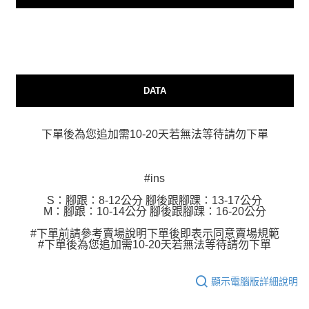
相關說明
【關於「AFTEE先享後付」】
ATM付款
AFTEE先享後付是「在收到商品之後才付款」的支付方式。 讓您購物簡單
便利好安心！
貨到付款
１．簡單：不需註冊會員、不需綁卡、不需儲值。
２．便利：只要手機號碼，簡訊認證，即可結帳。
３．安心：先確認商品／服務後，再付款。
DATA
運送方式
【「AFTEE先享後付」結帳流程】
全家付款取貨
１．於結帳方式選擇「AFTEE先享後付」後，將跳轉至「AFTEE先享後付」
下單後為您追加需10-20天若無法等待請勿下單
每筆NT$80，滿NT$999(含以上)免運費
結帳頁面，進行簡訊認證並確認金額後，即可完成結帳。
２．訂單成立數日內，您將收到繳費通知簡訊。
7-11付款取貨
３．收到繳費通知簡訊後14天內，點擊此簡訊中的連結，可透過四大超商／
ATM／網路銀行／等多元方式進行付款，方視為交易完成。
#ins
每筆NT$80，滿NT$999(含以上)免運費
※ 請注意：結帳手續完成當下不需立刻繳費，但若您需要取消訂單，請聯絡
S：腳跟：8-12公分 腳後跟腳踝：13-17公分
購買商品的店家。未經商家同意取消之訂單仍視為有效，需透過AFTEE先享
宅配
M：腳跟：10-14公分 腳後跟腳踝：16-20公分
後付繳納相關費用。
每筆NT$150，滿NT$1,499(含以上)免運費
※ 交易是否成功請以「AFTEE先享後付 」之結帳頁面顯示為準，若有關於
#下單前請參考賣場說明下單後即表示同意賣場規範
是否繳費成功／繳費後需取消欲退款等相關疑問，請聯繫「AFTEE先享後付
#下單後為您追加需10-20天若無法等待請勿下單
客戶支援中心」
https://netprotections.freshdesk.com/support/home
郵局
每筆NT$80，滿NT$999(含以上)免運費
【注意事項】
顯示電腦版詳細說明
１．透過由恩沛科技股份有限公司提供之「AFTEE先享後付」服務完成之交
易，需依本服務之必要範圍內提供個人資料，並將交易相關給付款項請求債