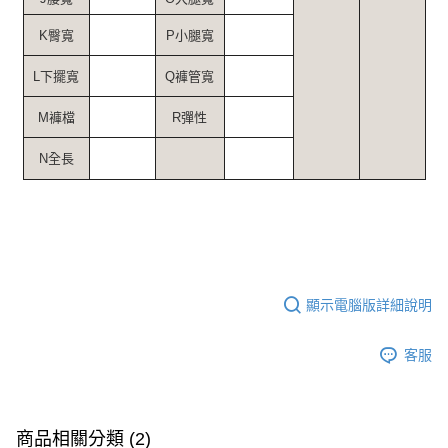
K臀寬
P小腿寬
L下擺寬
Q褲管寬
M褲檔
R彈性
N全長
顯示電腦版詳細說明
客服
商品相關分類 (2)