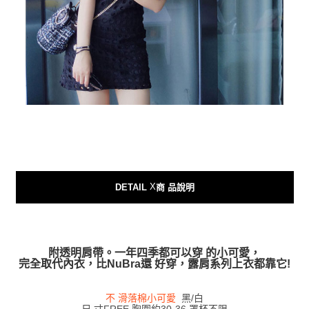
X
DETAIL
商 品說明
附透明肩帶。一年四季都可以穿 的小可愛，
完全取代內衣，比NuBra還 好穿，露肩系列上衣都靠它!
不 滑落棉小可愛
黑/白
尺 寸FREE 胸圍約30-36 罩杯不限