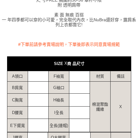
附 透明肩帶
素 面 無痕 百搭
一 年四季都可以穿的小可愛，完全取代內衣，比NuBra還好穿，露肩系
列上衣都靠它!
#下單前請參考賣場說明，下單後即表示同意賣場規範
X
SIZE
商 品尺寸
A領口
F袖寬
材質
備註
B肩寬
G袖口
C胸寬
H袖長
棉混聚酯
X
纖維
D腰寬
I全長
E下擺寬
全長(連帽)
J腰寬
O大腿寬