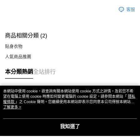
ATM付款
AFTEE先享後付是「在收到商品之後才付款」的支付方式。 讓您購物簡單
便利好安心！
客服
貨到付款
１．簡單：不需註冊會員、不需綁卡、不需儲值。
２．便利：只要手機號碼，簡訊認證，即可結帳。
３．安心：先確認商品／服務後，再付款。
運送方式
商品相關分類 (2)
【「AFTEE先享後付」結帳流程】
全家付款取貨
１．於結帳方式選擇「AFTEE先享後付」後，將跳轉至「AFTEE先享後付」
貼身衣物
每筆NT$80，滿NT$999(含以上)免運費
結帳頁面，進行簡訊認證並確認金額後，即可完成結帳。
２．訂單成立數日內，您將收到繳費通知簡訊。
人氣商品推薦
7-11付款取貨
３．收到繳費通知簡訊後14天內，點擊此簡訊中的連結，可透過四大超商／
ATM／網路銀行／等多元方式進行付款，方視為交易完成。
每筆NT$80，滿NT$999(含以上)免運費
※ 請注意：結帳手續完成當下不需立刻繳費，但若您需要取消訂單，請聯絡
本分類熱銷
全站排行
購買商品的店家。未經商家同意取消之訂單仍視為有效，需透過AFTEE先享
宅配
後付繳納相關費用。
每筆NT$150，滿NT$1,499(含以上)免運費
※ 交易是否成功請以「AFTEE先享後付 」之結帳頁面顯示為準，若有關於
本網站中使用 cookie，欲查詢有關本網站使用 cookie 方式之詳情，及若您不希
是否繳費成功／繳費後需取消欲退款等相關疑問，請聯繫「AFTEE先享後付
熱門標籤
望在電腦上使用 cookie 時應如何變更電腦的 cookie 設定，請參閱本網站「
隱私
客戶支援中心」
https://netprotections.freshdesk.com/support/home
郵局
權條款
」之 Cookie 聲明。您繼續使用本網站即表示您同意本公司得按本網站使
用條款之 Cookie 聲明使用 cookie。
了解更多 >
每筆NT$80，滿NT$999(含以上)免運費
【注意事項】
１．透過由恩沛科技股份有限公司提供之「AFTEE先享後付」服務完成之交
易，需依本服務之必要範圍內提供個人資料，並將交易相關給付款項請求債
我知道了
權轉讓予恩沛科技股份有限公司。
２．關於個人資料處理事宜，請瀏覽以下網址：
https://aftee.tw/terms/#terms3