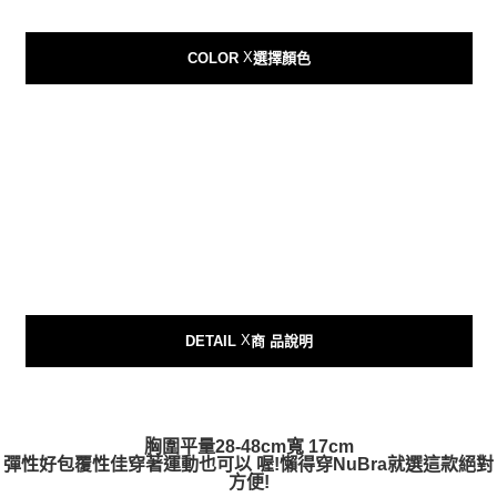
AFTEE先享後付
相關說明
X
COLOR
選擇顏色
【關於「AFTEE先享後付」】
ATM付款
AFTEE先享後付是「在收到商品之後才付款」的支付方式。 讓您購物簡單
便利好安心！
貨到付款
１．簡單：不需註冊會員、不需綁卡、不需儲值。
２．便利：只要手機號碼，簡訊認證，即可結帳。
３．安心：先確認商品／服務後，再付款。
運送方式
【「AFTEE先享後付」結帳流程】
全家付款取貨
１．於結帳方式選擇「AFTEE先享後付」後，將跳轉至「AFTEE先享後付」
每筆NT$80，滿NT$999(含以上)免運費
結帳頁面，進行簡訊認證並確認金額後，即可完成結帳。
２．訂單成立數日內，您將收到繳費通知簡訊。
7-11付款取貨
３．收到繳費通知簡訊後14天內，點擊此簡訊中的連結，可透過四大超商／
ATM／網路銀行／等多元方式進行付款，方視為交易完成。
每筆NT$80，滿NT$999(含以上)免運費
※ 請注意：結帳手續完成當下不需立刻繳費，但若您需要取消訂單，請聯絡
購買商品的店家。未經商家同意取消之訂單仍視為有效，需透過AFTEE先享
X
DETAIL
商 品說明
宅配
後付繳納相關費用。
每筆NT$150，滿NT$1,499(含以上)免運費
※ 交易是否成功請以「AFTEE先享後付 」之結帳頁面顯示為準，若有關於
是否繳費成功／繳費後需取消欲退款等相關疑問，請聯繫「AFTEE先享後付
客戶支援中心」
https://netprotections.freshdesk.com/support/home
郵局
胸圍平量28-48cm寬 17cm
每筆NT$80，滿NT$999(含以上)免運費
【注意事項】
彈性好包覆性佳穿著運動也可以 喔!懶得穿NuBra就選這款絕對
１．透過由恩沛科技股份有限公司提供之「AFTEE先享後付」服務完成之交
方便!