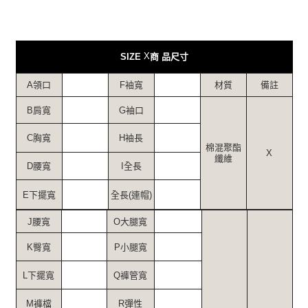
易，需依本服務之必要範圍內提供個人資料，並將交易相關給付款項請求債
權轉讓予恩沛科技股份有限公司。
２．關於個人資料處理事宜，請瀏覽以下網址：
https://aftee.tw/terms/#terms3
３．未成年的使用者請事先徵得法定代理人或監護人之同意方可使用
X
SIZE
商 品尺寸
「AFTEE先享後付」，若未經同意申辦者引起之損失，本公司不負相關責
任。
A領口
F袖寬
材質
備註
４．使用「AFTEE先享後付」時，將依據個別帳號之用戶狀況，依本公司即
時審查核予不同之上限額度；若仍有額度不足之情形，本公司將視審查結果
B肩寬
G袖口
請求用戶進行身份認證。
５．嚴禁一人註冊多個帳號或使用他人資訊註冊。若發現惡意使用之情形，
恩沛科技股份有限公司將有權停止該用戶之使用額度並採取法律行動。
C胸寬
H袖長
棉混聚酯
X
纖維
D腰寬
I全長
E下擺寬
全長(連帽)
J腰寬
O大腿寬
K臀寬
P小腿寬
L下擺寬
Q褲管寬
M褲檔
R彈性