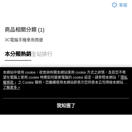
AFTEE先享後付
客服
相關說明
【關於「AFTEE先享後付」】
ATM付款
AFTEE先享後付是「在收到商品之後才付款」的支付方式。 讓您購物簡單
便利好安心！
商品相關分類 (1)
１．簡單：不需註冊會員、不需綁卡、不需儲值。
運送方式
２．便利：只要手機號碼，簡訊認證，即可結帳。
3C電腦手機車用周邊
３．安心：先確認商品／服務後，再付款。
全家付款取貨
每筆NT$80，滿NT$999(含以上)免運費
【「AFTEE先享後付」結帳流程】
本分類熱銷
全站排行
１．於結帳方式選擇「AFTEE先享後付」後，將跳轉至「AFTEE先享後付」
7-11付款取貨
結帳頁面，進行簡訊認證並確認金額後，即可完成結帳。
２．訂單成立數日內，您將收到繳費通知簡訊。
每筆NT$80，滿NT$999(含以上)免運費
本網站中使用 cookie，欲查詢有關本網站使用 cookie 方式之詳情，及若您不希
３．收到繳費通知簡訊後14天內，點擊此簡訊中的連結，可透過四大超商／
熱門標籤
望在電腦上使用 cookie 時應如何變更電腦的 cookie 設定，請參閱本網站「
隱私
ATM／網路銀行／等多元方式進行付款，方視為交易完成。
宅配
權條款
」之 Cookie 聲明。您繼續使用本網站即表示您同意本公司得按本網站使
※ 請注意：結帳手續完成當下不需立刻繳費，但若您需要取消訂單，請聯絡
用條款之 Cookie 聲明使用 cookie。
了解更多 >
每筆NT$150，滿NT$1,499(含以上)免運費
購買商品的店家。未經商家同意取消之訂單仍視為有效，需透過AFTEE先享
後付繳納相關費用。
郵局
※ 交易是否成功請以「AFTEE先享後付 」之結帳頁面顯示為準，若有關於
是否繳費成功／繳費後需取消欲退款等相關疑問，請聯繫「AFTEE先享後付
我知道了
每筆NT$80，滿NT$999(含以上)免運費
客戶支援中心」
https://netprotections.freshdesk.com/support/home
海外宅配
查看運費
【注意事項】
１．透過由恩沛科技股份有限公司提供之「AFTEE先享後付」服務完成之交
易，需依本服務之必要範圍內提供個人資料，並將交易相關給付款項請求債