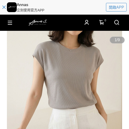
Annas
開啟APP
立刻使用官方APP
0
1
/
9