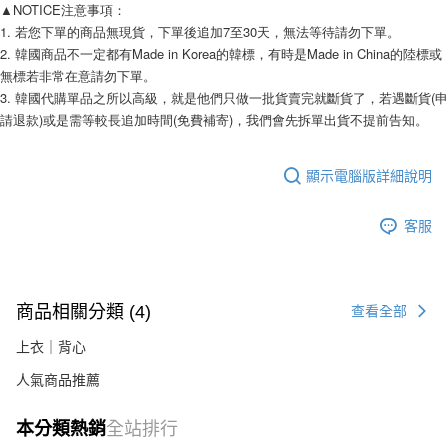
相關說明
▲NOTICE注意事項：
【關於「AFTEE先享後付」】
1. 若您下單的商品無現貨，下單後追加7至30天，無法等待請勿下單。
ATM付款
AFTEE先享後付是「在收到商品之後才付款」的支付方式。 讓您購物簡單
2. 韓國商品不一定都有Made in Korea的韓標，有時是Made in China的陸標或
便利好安心！
無標若非常在意請勿下單。
１．簡單：不需註冊會員、不需綁卡、不需儲值。
運送方式
3. 韓國代購單品之所以高級，就是他們只做一批貨賣完就斷貨了，若遇斷貨(申
２．便利：只要手機號碼，簡訊認證，即可結帳。
請退款)或是需等較長追加時間(免費補寄)，我們會先拆單出貨不提前告知。
３．安心：先確認商品／服務後，再付款。
全家付款取貨
每筆NT$80，滿NT$999(含以上)免運費
【「AFTEE先享後付」結帳流程】
１．於結帳方式選擇「AFTEE先享後付」後，將跳轉至「AFTEE先享後付」
顯示電腦版詳細說明
7-11付款取貨
結帳頁面，進行簡訊認證並確認金額後，即可完成結帳。
２．訂單成立數日內，您將收到繳費通知簡訊。
每筆NT$80，滿NT$999(含以上)免運費
客服
３．收到繳費通知簡訊後14天內，點擊此簡訊中的連結，可透過四大超商／
ATM／網路銀行／等多元方式進行付款，方視為交易完成。
宅配
※ 請注意：結帳手續完成當下不需立刻繳費，但若您需要取消訂單，請聯絡
每筆NT$150，滿NT$1,499(含以上)免運費
購買商品的店家。未經商家同意取消之訂單仍視為有效，需透過AFTEE先享
後付繳納相關費用。
商品相關分類 (4)
查看全部
郵局
※ 交易是否成功請以「AFTEE先享後付 」之結帳頁面顯示為準，若有關於
是否繳費成功／繳費後需取消欲退款等相關疑問，請聯繫「AFTEE先享後付
每筆NT$80，滿NT$999(含以上)免運費
上衣｜背心
客戶支援中心」
https://netprotections.freshdesk.com/support/home
人氣商品推薦
海外宅配
查看運費
【注意事項】
１．透過由恩沛科技股份有限公司提供之「AFTEE先享後付」服務完成之交
易，需依本服務之必要範圍內提供個人資料，並將交易相關給付款項請求債
本分類熱銷
全站排行
權轉讓予恩沛科技股份有限公司。