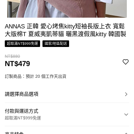
ANNAS 正韓 愛心烤焦kitty短袖長版上衣 寬鬆
大版棉T 夏威夷凱蒂貓 曬黑渡假風kitty 韓國製
超取滿NT$999免運
國家/地區配送
NT$880
NT$479
訂製商品：預計 20 個工作天出貨
請選擇商品選項
付款與運送方式
超取滿NT$999免運
付款方式