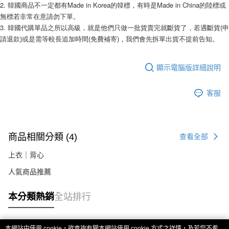
相關說明
2. 韓國商品不一定都有Made in Korea的韓標，有時是Made in China的陸標或
【關於「AFTEE先享後付」】
無標若非常在意請勿下單。 
ATM付款
AFTEE先享後付是「在收到商品之後才付款」的支付方式。 讓您購物簡單
3. 韓國代購單品之所以高級，就是他們只做一批貨賣完就斷貨了，若遇斷貨(申
便利好安心！
請退款)或是需等較長追加時間(免費補寄)，我們會先拆單出貨不提前告知。 
１．簡單：不需註冊會員、不需綁卡、不需儲值。
運送方式
２．便利：只要手機號碼，簡訊認證，即可結帳。
３．安心：先確認商品／服務後，再付款。
全家付款取貨
顯示電腦版詳細說明
每筆NT$80，滿NT$999(含以上)免運費
【「AFTEE先享後付」結帳流程】
１．於結帳方式選擇「AFTEE先享後付」後，將跳轉至「AFTEE先享後付」
客服
7-11付款取貨
結帳頁面，進行簡訊認證並確認金額後，即可完成結帳。
２．訂單成立數日內，您將收到繳費通知簡訊。
每筆NT$80，滿NT$999(含以上)免運費
３．收到繳費通知簡訊後14天內，點擊此簡訊中的連結，可透過四大超商／
ATM／網路銀行／等多元方式進行付款，方視為交易完成。
宅配
※ 請注意：結帳手續完成當下不需立刻繳費，但若您需要取消訂單，請聯絡
商品相關分類 (4)
查看全部
每筆NT$150，滿NT$1,499(含以上)免運費
購買商品的店家。未經商家同意取消之訂單仍視為有效，需透過AFTEE先享
後付繳納相關費用。
上衣｜背心
郵局
※ 交易是否成功請以「AFTEE先享後付 」之結帳頁面顯示為準，若有關於
是否繳費成功／繳費後需取消欲退款等相關疑問，請聯繫「AFTEE先享後付
人氣商品推薦
每筆NT$80，滿NT$999(含以上)免運費
客戶支援中心」
https://netprotections.freshdesk.com/support/home
海外宅配
查看運費
本分類熱銷
全站排行
【注意事項】
１．透過由恩沛科技股份有限公司提供之「AFTEE先享後付」服務完成之交
易，需依本服務之必要範圍內提供個人資料，並將交易相關給付款項請求債
權轉讓予恩沛科技股份有限公司。
本網站中使用 cookie，欲查詢有關本網站使用 cookie 方式之詳情，及若您不希