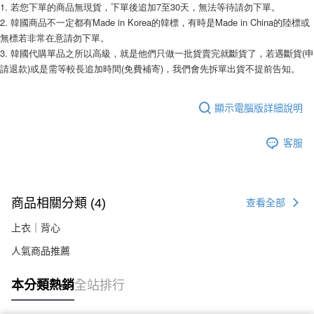
相關說明
1. 若您下單的商品無現貨，下單後追加7至30天，無法等待請勿下單。 
【關於「AFTEE先享後付」】
2. 韓國商品不一定都有Made in Korea的韓標，有時是Made in China的陸標或
ATM付款
AFTEE先享後付是「在收到商品之後才付款」的支付方式。 讓您購物簡單
無標若非常在意請勿下單。 
便利好安心！
3. 韓國代購單品之所以高級，就是他們只做一批貨賣完就斷貨了，若遇斷貨(申
１．簡單：不需註冊會員、不需綁卡、不需儲值。
運送方式
請退款)或是需等較長追加時間(免費補寄)，我們會先拆單出貨不提前告知。
２．便利：只要手機號碼，簡訊認證，即可結帳。
３．安心：先確認商品／服務後，再付款。
全家付款取貨
每筆NT$80，滿NT$999(含以上)免運費
顯示電腦版詳細說明
【「AFTEE先享後付」結帳流程】
１．於結帳方式選擇「AFTEE先享後付」後，將跳轉至「AFTEE先享後付」
7-11付款取貨
結帳頁面，進行簡訊認證並確認金額後，即可完成結帳。
客服
２．訂單成立數日內，您將收到繳費通知簡訊。
每筆NT$80，滿NT$999(含以上)免運費
３．收到繳費通知簡訊後14天內，點擊此簡訊中的連結，可透過四大超商／
ATM／網路銀行／等多元方式進行付款，方視為交易完成。
宅配
※ 請注意：結帳手續完成當下不需立刻繳費，但若您需要取消訂單，請聯絡
每筆NT$150，滿NT$1,499(含以上)免運費
購買商品的店家。未經商家同意取消之訂單仍視為有效，需透過AFTEE先享
商品相關分類 (4)
查看全部
後付繳納相關費用。
郵局
※ 交易是否成功請以「AFTEE先享後付 」之結帳頁面顯示為準，若有關於
上衣｜背心
是否繳費成功／繳費後需取消欲退款等相關疑問，請聯繫「AFTEE先享後付
每筆NT$80，滿NT$999(含以上)免運費
客戶支援中心」
https://netprotections.freshdesk.com/support/home
人氣商品推薦
海外宅配
查看運費
【注意事項】
本分類熱銷
全站排行
１．透過由恩沛科技股份有限公司提供之「AFTEE先享後付」服務完成之交
易，需依本服務之必要範圍內提供個人資料，並將交易相關給付款項請求債
權轉讓予恩沛科技股份有限公司。