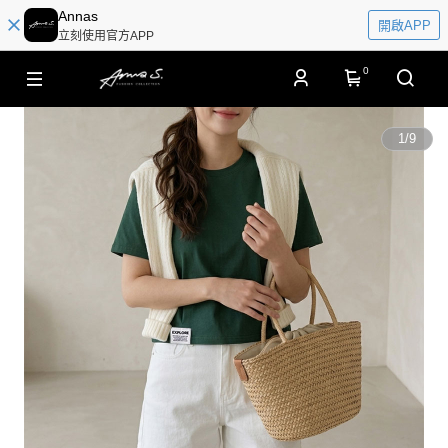
Annas
開啟APP
立刻使用官方APP
0
1
/
9