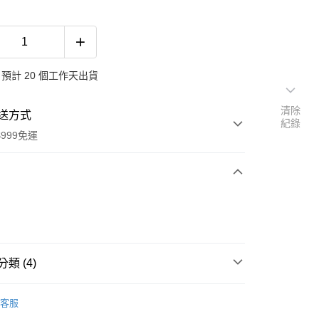
預計 20 個工作天出貨
清除
送方式
紀錄
999免運
次付款
期付款
0 利率 每期
NT$133
21家銀行
類 (4)
0 利率 每期
NT$66
21家銀行
庫商業銀行
第一商業銀行
業銀行
彰化商業銀行
 0 利率 每期
NT$33
21家銀行
心
庫商業銀行
第一商業銀行
業儲蓄銀行
台北富邦商業銀行
客服
業銀行
彰化商業銀行
 0 利率 每期
NT$16
20家銀行
庫商業銀行
第一商業銀行
推薦
華商業銀行
兆豐國際商業銀行