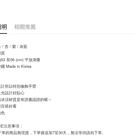
上海商
華南商
臺灣中
合作金
超商取貨
國泰世
【素面百
上海商
匯豐（
華南商
臺灣中
國泰世
聯邦商
SALE
LINE Pay
上海商
匯豐（
臺灣中
元大商
兆豐國
聯邦商
說明
相關推薦
匯豐（
Apple Pay
玉山商
台中商
元大商
聯邦商
台新國
華泰商
玉山商
街口支付
元大商
台灣樂
遠東國
台新國
/ 杏 / 紫 / 灰藍
玉山商
永豐商
台灣樂
悠遊付
棉質
台新國
星展（
3 長56 (cm) 平放測量
台灣樂
中國信
Google Pa
Made in Korea
AFTEE先
！
相關說明
設計所以特別修飾手臂
【關於「A
ATM付款
走光設計好貼心
AFTEE
便利好安
的冰涼材質是有證書認證的喔～
１．簡單
很百搭好看
２．便利
運送方式
包色
３．安心
全家付款
ICE注意事項： 
【「AFT
每筆NT$8
１．於結帳
您下單的商品無現貨，下單後追加7至30天，無法等待請勿下單。 