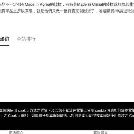
付」結帳
商品不一定都有Made in Korea的韓標，有時是Made in China的陸標或無標
7-11付款
２．訂單
國代購單品之所以高級，就是他們只做一批貨賣完就斷貨了，若遇斷貨(申請退款
３．收到繳
每筆NT$8
／ATM／
※ 請注意
宅配
絡購買商品
先享後付
每筆NT$1
熱銷
全站排行
※ 交易是
是否繳費成
郵局
付客戶支
每筆NT$8
【注意事
海外宅配
１．透過由
交易，需
求債權轉
２．關於
https://aft
３．未成
「AFTE
任。
４．使用「
本網站使用 cookie 方式之詳情，及若您不希望在電腦上使用 cookie 時應如何變更電腦的
即時審查
」之 Cookie 聲明。您繼續使用本網站即表示您同意本公司得按本網站使用條款之 Coo
關於我們
客服資訊
結果請求
５．嚴禁
品牌故事
購物說明
形，恩沛
商店簡介
客服留言