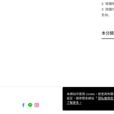
2. 韓國
3. 韓
告知。
本分類
本網站中使用 cookie，欲查詢有關
設定，請參閱本網站「
隱私權條款
使用 cookie。
了解更多 >