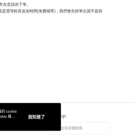
頁面，進行簡訊認證並確認金額後，即可完成結帳。
若非常在意請勿下單。 
取貨
成立數日內，您將收到繳費通知簡訊。
)或是需等較長追加時間(免費補寄)，我們會先拆單出貨不提前
費通知簡訊後14天內，點擊此簡訊中的連結，可透過四大超商
0，滿NT$999(含以上)免運費
網路銀行／等多元方式進行付款，方視為交易完成。
：結帳手續完成當下不需立刻繳費，但若您需要取消訂單，請聯
的店家。未經商家同意取消之訂單仍視為有效，需透過AFTEE
繳納相關費用。
50，滿NT$1,499(含以上)免運費
否成功請以「AFTEE先享後付 」之結帳頁面顯示為準，若有關於
功／繳費後需取消欲退款等相關疑問，請聯繫「AFTEE先享後
援中心」
https://netprotections.freshdesk.com/support/home
0，滿NT$999(含以上)免運費
項】
查看運費
恩沛科技股份有限公司提供之「AFTEE先享後付」服務完成之
依本服務之必要範圍內提供個人資料，並將交易相關給付款項請
讓予恩沛科技股份有限公司。
個人資料處理事宜，請瀏覽以下網址：
ee.tw/terms/#terms3
年的使用者請事先徵得法定代理人或監護人之同意方可使用
E先享後付」，若未經同意申辦者引起之損失，本公司不負相關責
AFTEE先享後付」時，將依據個別帳號之用戶狀況，依本公司
 cookie
核予不同之上限額度；若仍有額度不足之情形，本公司將視審查
kie 聲明
我知道了
官方APP
用戶進行身份認證。
一人註冊多個帳號或使用他人資訊註冊。若發現惡意使用之情
科技股份有限公司將有權停止該用戶之使用額度並採取法律行