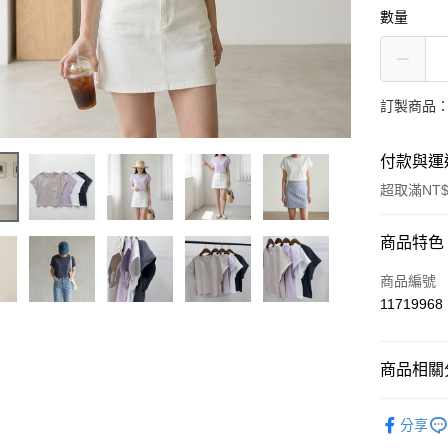
數量
訂製商品：
付款與運
超取滿NT$
付款方式
商品特色
信用卡一
商品編號
11719968
信用卡分
3 期 
商品相關分
6 期 
合作金
華南商
12 期
上衣｜背
合作金
上海商
分享
華南商
24 期
合作金
人氣商品
國泰世