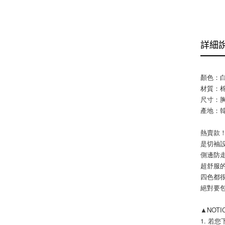
詳細
顏色：白 
材質：
尺寸：胸5
產地：韓國 
熱賣款
是切袖
側邊防
超舒服
四色都
絕對要
▲NOT
1. 若