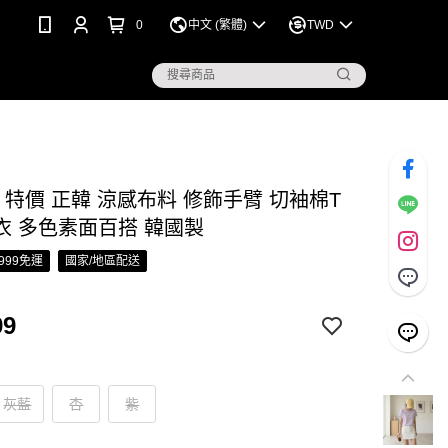
0
中文 (繁體)
TWD
S 特價 正韓 涼感布料 修飾手臂 切袖棉T
衣 多色素面百搭 韓國製
999免運
國家/地區配送
99
灰藍
杏
紫