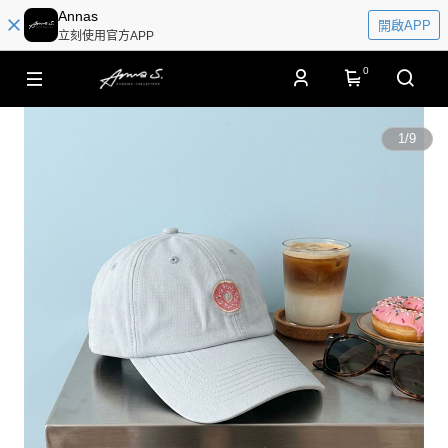
Annas
開啟APP
立刻使用官方APP
0
1
/
9