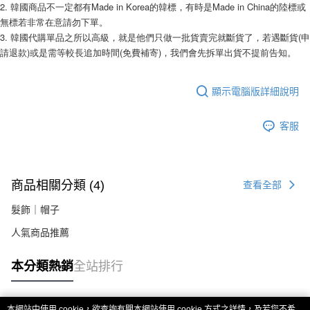
相關說明
2. 韓國商品不一定都有Made in Korea的韓標，有時是Made in China的陸標或
【關於「AFTEE先享後付」】
無標若非常在意請勿下單。
ATM付款
AFTEE先享後付是「在收到商品之後才付款」的支付方式。 讓您購物簡單
3. 韓國代購單品之所以高級，就是他們只做一批貨賣完就斷貨了，若遇斷貨(申
便利好安心！
請退款)或是需等較長追加時間(免費補寄)，我們會先拆單出貨不提前告知。
１．簡單：不需註冊會員、不需綁卡、不需儲值。
運送方式
２．便利：只要手機號碼，簡訊認證，即可結帳。
３．安心：先確認商品／服務後，再付款。
全家付款取貨
顯示電腦版詳細說明
每筆NT$80，滿NT$999(含以上)免運費
【「AFTEE先享後付」結帳流程】
１．於結帳方式選擇「AFTEE先享後付」後，將跳轉至「AFTEE先享後付」
客服
7-11付款取貨
結帳頁面，進行簡訊認證並確認金額後，即可完成結帳。
２．訂單成立數日內，您將收到繳費通知簡訊。
每筆NT$80，滿NT$999(含以上)免運費
３．收到繳費通知簡訊後14天內，點擊此簡訊中的連結，可透過四大超商／
ATM／網路銀行／等多元方式進行付款，方視為交易完成。
宅配
※ 請注意：結帳手續完成當下不需立刻繳費，但若您需要取消訂單，請聯絡
商品相關分類 (4)
查看全部
每筆NT$150，滿NT$1,499(含以上)免運費
購買商品的店家。未經商家同意取消之訂單仍視為有效，需透過AFTEE先享
後付繳納相關費用。
髮飾｜帽子
郵局
※ 交易是否成功請以「AFTEE先享後付 」之結帳頁面顯示為準，若有關於
是否繳費成功／繳費後需取消欲退款等相關疑問，請聯繫「AFTEE先享後付
人氣商品推薦
每筆NT$80，滿NT$999(含以上)免運費
客戶支援中心」
https://netprotections.freshdesk.com/support/home
海外宅配
查看運費
本分類熱銷
全站排行
【注意事項】
１．透過由恩沛科技股份有限公司提供之「AFTEE先享後付」服務完成之交
易，需依本服務之必要範圍內提供個人資料，並將交易相關給付款項請求債
權轉讓予恩沛科技股份有限公司。
本網站中使用 cookie，欲查詢有關本網站使用 cookie 方式之詳情，及若您不希