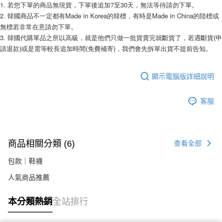
相關說明
1. 若您下單的商品無現貨，下單後追加7至30天，無法等待請勿下單。
【關於「AFTEE先享後付」】
2. 韓國商品不一定都有Made in Korea的韓標，有時是Made in China的陸標或
ATM付款
AFTEE先享後付是「在收到商品之後才付款」的支付方式。 讓您購物簡單
無標若非常在意請勿下單。
便利好安心！
3. 韓國代購單品之所以高級，就是他們只做一批貨賣完就斷貨了，若遇斷貨(申
１．簡單：不需註冊會員、不需綁卡、不需儲值。
運送方式
請退款)或是需等較長追加時間(免費補寄)，我們會先拆單出貨不提前告知。
２．便利：只要手機號碼，簡訊認證，即可結帳。
３．安心：先確認商品／服務後，再付款。
全家付款取貨
每筆NT$80，滿NT$999(含以上)免運費
顯示電腦版詳細說明
【「AFTEE先享後付」結帳流程】
１．於結帳方式選擇「AFTEE先享後付」後，將跳轉至「AFTEE先享後付」
7-11付款取貨
結帳頁面，進行簡訊認證並確認金額後，即可完成結帳。
客服
２．訂單成立數日內，您將收到繳費通知簡訊。
每筆NT$80，滿NT$999(含以上)免運費
３．收到繳費通知簡訊後14天內，點擊此簡訊中的連結，可透過四大超商／
ATM／網路銀行／等多元方式進行付款，方視為交易完成。
宅配
※ 請注意：結帳手續完成當下不需立刻繳費，但若您需要取消訂單，請聯絡
每筆NT$150，滿NT$1,499(含以上)免運費
購買商品的店家。未經商家同意取消之訂單仍視為有效，需透過AFTEE先享
商品相關分類 (6)
查看全部
後付繳納相關費用。
郵局
※ 交易是否成功請以「AFTEE先享後付 」之結帳頁面顯示為準，若有關於
包款｜鞋襪
是否繳費成功／繳費後需取消欲退款等相關疑問，請聯繫「AFTEE先享後付
每筆NT$80，滿NT$999(含以上)免運費
客戶支援中心」
https://netprotections.freshdesk.com/support/home
人氣商品推薦
海外宅配
查看運費
【注意事項】
本分類熱銷
全站排行
１．透過由恩沛科技股份有限公司提供之「AFTEE先享後付」服務完成之交
易，需依本服務之必要範圍內提供個人資料，並將交易相關給付款項請求債
權轉讓予恩沛科技股份有限公司。