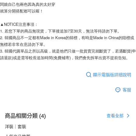
AFTEE先享後付
闆娘自己包兩色因為真的太好穿
相關說明
就算分開搭配都可以喔！
【關於「AFTEE先享後付」】
ATM付款
AFTEE先享後付是「在收到商品之後才付款」的支付方式。 讓您購物簡單
▲NOTICE注意事項： 
便利好安心！
1. 若您下單的商品無現貨，下單後追加7至30天，無法等待請勿下單。 
１．簡單：不需註冊會員、不需綁卡、不需儲值。
運送方式
2. 韓國商品不一定都有Made in Korea的韓標，有時是Made in China的陸標或
２．便利：只要手機號碼，簡訊認證，即可結帳。
無標若非常在意請勿下單。 
３．安心：先確認商品／服務後，再付款。
全家付款取貨
3. 韓國代購單品之所以高級，就是他們只做一批貨賣完就斷貨了，若遇斷貨(申
每筆NT$80，滿NT$999(含以上)免運費
【「AFTEE先享後付」結帳流程】
請退款)或是需等較長追加時間(免費補寄)，我們會先拆單出貨不提前告知。 
１．於結帳方式選擇「AFTEE先享後付」後，將跳轉至「AFTEE先享後付」
7-11付款取貨
結帳頁面，進行簡訊認證並確認金額後，即可完成結帳。
２．訂單成立數日內，您將收到繳費通知簡訊。
每筆NT$80，滿NT$999(含以上)免運費
顯示電腦版詳細說明
３．收到繳費通知簡訊後14天內，點擊此簡訊中的連結，可透過四大超商／
ATM／網路銀行／等多元方式進行付款，方視為交易完成。
宅配
※ 請注意：結帳手續完成當下不需立刻繳費，但若您需要取消訂單，請聯絡
客服
每筆NT$150，滿NT$1,499(含以上)免運費
購買商品的店家。未經商家同意取消之訂單仍視為有效，需透過AFTEE先享
後付繳納相關費用。
郵局
※ 交易是否成功請以「AFTEE先享後付 」之結帳頁面顯示為準，若有關於
是否繳費成功／繳費後需取消欲退款等相關疑問，請聯繫「AFTEE先享後付
每筆NT$80，滿NT$999(含以上)免運費
客戶支援中心」
https://netprotections.freshdesk.com/support/home
商品相關分類 (4)
查看全部
海外宅配
查看運費
【注意事項】
洋裝｜套裝
１．透過由恩沛科技股份有限公司提供之「AFTEE先享後付」服務完成之交