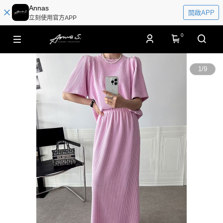
Annas
開啟APP
立刻使用官方APP
0
1
/
9