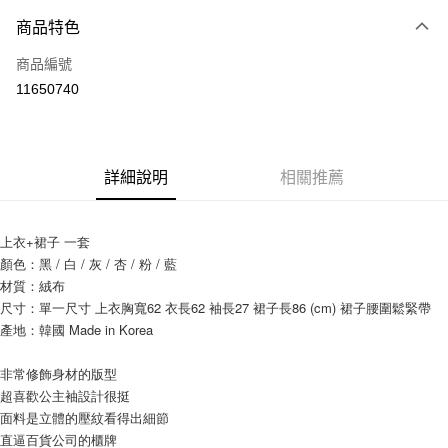
付款方式
商品特色
信用卡一次付款
商品編號
信用卡分期付款
11650740
3 期 0 利率 每期
NT$362
21家銀行
6 期 0 利率 每期
NT$181
21家銀行
合作金庫商業銀行
第一商業銀行
華南商業銀行
彰化商業銀行
12 期 0 利率 每期
NT$90
21家銀行
合作金庫商業銀行
第一商業銀行
詳細說明
相關推薦
上海商業儲蓄銀行
台北富邦商業銀行
華南商業銀行
彰化商業銀行
24 期 0 利率 每期
NT$45
20家銀行
合作金庫商業銀行
第一商業銀行
國泰世華商業銀行
兆豐國際商業銀行
上海商業儲蓄銀行
台北富邦商業銀行
華南商業銀行
彰化商業銀行
臺灣中小企業銀行
台中商業銀行
合作金庫商業銀行
第一商業銀行
超商取貨付款
國泰世華商業銀行
兆豐國際商業銀行
上衣+裙子 一套
上海商業儲蓄銀行
台北富邦商業銀行
匯豐（台灣）商業銀行
華泰商業銀行
華南商業銀行
彰化商業銀行
臺灣中小企業銀行
台中商業銀行
顏色：黑 / 白 / 灰 / 杏 / 粉 / 藍
國泰世華商業銀行
兆豐國際商業銀行
聯邦商業銀行
遠東國際商業銀行
LINE Pay
上海商業儲蓄銀行
台北富邦商業銀行
匯豐（台灣）商業銀行
華泰商業銀行
臺灣中小企業銀行
台中商業銀行
材質：絨布
元大商業銀行
永豐商業銀行
兆豐國際商業銀行
臺灣中小企業銀行
聯邦商業銀行
遠東國際商業銀行
匯豐（台灣）商業銀行
華泰商業銀行
尺寸：單一尺寸 上衣胸寬62 衣長62 袖長27 裙子長86 (cm) 裙子腰圍鬆緊帶
Apple Pay
玉山商業銀行
星展（台灣）商業銀行
台中商業銀行
匯豐（台灣）商業銀行
元大商業銀行
永豐商業銀行
聯邦商業銀行
遠東國際商業銀行
產地：韓國 Made in Korea
台新國際商業銀行
中國信託商業銀行
華泰商業銀行
聯邦商業銀行
玉山商業銀行
星展（台灣）商業銀行
街口支付
元大商業銀行
永豐商業銀行
台灣樂天信用卡公司
遠東國際商業銀行
元大商業銀行
台新國際商業銀行
中國信託商業銀行
玉山商業銀行
星展（台灣）商業銀行
非常修飾身材的版型
永豐商業銀行
玉山商業銀行
台灣樂天信用卡公司
悠遊付
台新國際商業銀行
中國信託商業銀行
超喜歡公主袖設計很挺
星展（台灣）商業銀行
台新國際商業銀行
台灣樂天信用卡公司
面料是立體的壓紋看得出細節
中國信託商業銀行
台灣樂天信用卡公司
Google Pay
直逼百貨公司的櫃牌