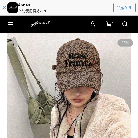
Annas
開啟APP
立刻使用官方APP
0
1
/
10