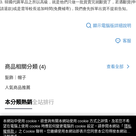
【關於「AFTEE先享後付」】
3. 韓國代購單品之所以高級，就是他們只做一批貨賣完就斷貨了，若遇斷貨(申
ATM付款
AFTEE先享後付是「在收到商品之後才付款」的支付方式。 讓您購物簡單
請退款)或是需等較長追加時間(免費補寄)，我們會先拆單出貨不提前告知。 
便利好安心！
１．簡單：不需註冊會員、不需綁卡、不需儲值。
運送方式
２．便利：只要手機號碼，簡訊認證，即可結帳。
顯示電腦版詳細說明
３．安心：先確認商品／服務後，再付款。
全家付款取貨
每筆NT$80，滿NT$999(含以上)免運費
【「AFTEE先享後付」結帳流程】
客服
１．於結帳方式選擇「AFTEE先享後付」後，將跳轉至「AFTEE先享後付」
7-11付款取貨
結帳頁面，進行簡訊認證並確認金額後，即可完成結帳。
２．訂單成立數日內，您將收到繳費通知簡訊。
每筆NT$80，滿NT$999(含以上)免運費
３．收到繳費通知簡訊後14天內，點擊此簡訊中的連結，可透過四大超商／
商品相關分類 (4)
ATM／網路銀行／等多元方式進行付款，方視為交易完成。
查看全部
宅配
※ 請注意：結帳手續完成當下不需立刻繳費，但若您需要取消訂單，請聯絡
每筆NT$150，滿NT$1,499(含以上)免運費
髮飾｜帽子
購買商品的店家。未經商家同意取消之訂單仍視為有效，需透過AFTEE先享
後付繳納相關費用。
人氣商品推薦
郵局
※ 交易是否成功請以「AFTEE先享後付 」之結帳頁面顯示為準，若有關於
是否繳費成功／繳費後需取消欲退款等相關疑問，請聯繫「AFTEE先享後付
每筆NT$80，滿NT$999(含以上)免運費
客戶支援中心」
https://netprotections.freshdesk.com/support/home
本分類熱銷
全站排行
海外宅配
查看運費
【注意事項】
１．透過由恩沛科技股份有限公司提供之「AFTEE先享後付」服務完成之交
易，需依本服務之必要範圍內提供個人資料，並將交易相關給付款項請求債
本網站中使用 cookie，欲查詢有關本網站使用 cookie 方式之詳情，及若您不希
熱門標籤
望在電腦上使用 cookie 時應如何變更電腦的 cookie 設定，請參閱本網站「
權轉讓予恩沛科技股份有限公司。
隱私
權條款
」之 Cookie 聲明。您繼續使用本網站即表示您同意本公司得按本網站使
２．關於個人資料處理事宜，請瀏覽以下網址：