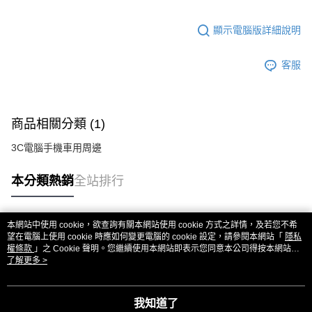
相關說明
【關於「AFTEE先享後付」】
ATM付款
顯示電腦版詳細說明
AFTEE先享後付是「在收到商品之後才付款」的支付方式。 讓您購物簡單
便利好安心！
１．簡單：不需註冊會員、不需綁卡、不需儲值。
運送方式
客服
２．便利：只要手機號碼，簡訊認證，即可結帳。
３．安心：先確認商品／服務後，再付款。
全家付款取貨
每筆NT$80，滿NT$999(含以上)免運費
【「AFTEE先享後付」結帳流程】
１．於結帳方式選擇「AFTEE先享後付」後，將跳轉至「AFTEE先享後付」
商品相關分類 (1)
7-11付款取貨
結帳頁面，進行簡訊認證並確認金額後，即可完成結帳。
２．訂單成立數日內，您將收到繳費通知簡訊。
3C電腦手機車用周邊
每筆NT$80，滿NT$999(含以上)免運費
３．收到繳費通知簡訊後14天內，點擊此簡訊中的連結，可透過四大超商／
ATM／網路銀行／等多元方式進行付款，方視為交易完成。
宅配
本分類熱銷
全站排行
※ 請注意：結帳手續完成當下不需立刻繳費，但若您需要取消訂單，請聯絡
每筆NT$150，滿NT$1,499(含以上)免運費
購買商品的店家。未經商家同意取消之訂單仍視為有效，需透過AFTEE先享
後付繳納相關費用。
郵局
※ 交易是否成功請以「AFTEE先享後付 」之結帳頁面顯示為準，若有關於
本網站中使用 cookie，欲查詢有關本網站使用 cookie 方式之詳情，及若您不希
是否繳費成功／繳費後需取消欲退款等相關疑問，請聯繫「AFTEE先享後付
熱門標籤
望在電腦上使用 cookie 時應如何變更電腦的 cookie 設定，請參閱本網站「
隱私
每筆NT$80，滿NT$999(含以上)免運費
客戶支援中心」
https://netprotections.freshdesk.com/support/home
權條款
」之 Cookie 聲明。您繼續使用本網站即表示您同意本公司得按本網站使
用條款之 Cookie 聲明使用 cookie。
了解更多 >
【注意事項】
１．透過由恩沛科技股份有限公司提供之「AFTEE先享後付」服務完成之交
易，需依本服務之必要範圍內提供個人資料，並將交易相關給付款項請求債
我知道了
權轉讓予恩沛科技股份有限公司。