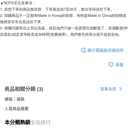
相關說明
▲NOTICE注意事項： 
【關於「AFTEE先享後付」】
1. 若您下單的商品無現貨，下單後追加7至30天，無法等待請勿下單。 
ATM付款
AFTEE先享後付是「在收到商品之後才付款」的支付方式。 讓您購物簡單
2. 韓國商品不一定都有Made in Korea的韓標，有時是Made in China的陸標或
便利好安心！
無標若非常在意請勿下單。 
１．簡單：不需註冊會員、不需綁卡、不需儲值。
運送方式
3. 韓國代購單品之所以高級，就是他們只做一批貨賣完就斷貨了，若遇斷貨(申
２．便利：只要手機號碼，簡訊認證，即可結帳。
請退款)或是需等較長追加時間(免費補寄)，我們會先拆單出貨不提前告知。 
３．安心：先確認商品／服務後，再付款。
全家付款取貨
每筆NT$80，滿NT$999(含以上)免運費
【「AFTEE先享後付」結帳流程】
１．於結帳方式選擇「AFTEE先享後付」後，將跳轉至「AFTEE先享後付」
顯示電腦版詳細說明
7-11付款取貨
結帳頁面，進行簡訊認證並確認金額後，即可完成結帳。
２．訂單成立數日內，您將收到繳費通知簡訊。
每筆NT$80，滿NT$999(含以上)免運費
客服
３．收到繳費通知簡訊後14天內，點擊此簡訊中的連結，可透過四大超商／
ATM／網路銀行／等多元方式進行付款，方視為交易完成。
宅配
※ 請注意：結帳手續完成當下不需立刻繳費，但若您需要取消訂單，請聯絡
每筆NT$150，滿NT$1,499(含以上)免運費
購買商品的店家。未經商家同意取消之訂單仍視為有效，需透過AFTEE先享
後付繳納相關費用。
商品相關分類 (3)
查看全部
郵局
※ 交易是否成功請以「AFTEE先享後付 」之結帳頁面顯示為準，若有關於
是否繳費成功／繳費後需取消欲退款等相關疑問，請聯繫「AFTEE先享後付
每筆NT$80，滿NT$999(含以上)免運費
褲裝｜裙裝
客戶支援中心」
https://netprotections.freshdesk.com/support/home
人氣商品推薦
海外宅配
查看運費
【注意事項】
１．透過由恩沛科技股份有限公司提供之「AFTEE先享後付」服務完成之交
易，需依本服務之必要範圍內提供個人資料，並將交易相關給付款項請求債
本分類熱銷
全站排行
權轉讓予恩沛科技股份有限公司。