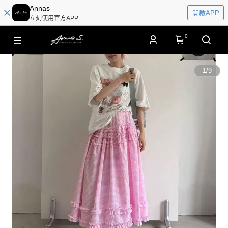
Annas
開啟APP
立刻使用官方APP
0
1
/
9