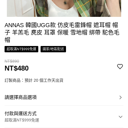
ANNAS 韓國UGG款 仿皮毛雷鋒帽 遮耳帽 帽
子 羊羔毛 麂皮 耳罩 保暖 雪地帽 綁帶 駝色毛
帽
超取滿NT$999免運
國家/地區配送
NT$890
NT$480
訂製商品：預計 20 個工作天出貨
請選擇商品選項
付款與運送方式
超取滿NT$999免運