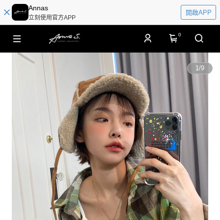
Annas
開啟APP
立刻使用官方APP
0
1
/
9