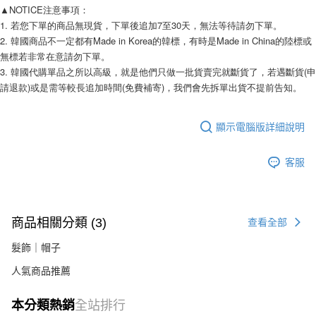
AFTEE先享後付
▲NOTICE注意事項：
相關說明
1. 若您下單的商品無現貨，下單後追加7至30天，無法等待請勿下單。
【關於「AFTEE先享後付」】
2. 韓國商品不一定都有Made in Korea的韓標，有時是Made in China的陸標或
ATM付款
AFTEE先享後付是「在收到商品之後才付款」的支付方式。 讓您購物簡單
無標若非常在意請勿下單。
便利好安心！
3. 韓國代購單品之所以高級，就是他們只做一批貨賣完就斷貨了，若遇斷貨(申
１．簡單：不需註冊會員、不需綁卡、不需儲值。
運送方式
請退款)或是需等較長追加時間(免費補寄)，我們會先拆單出貨不提前告知。
２．便利：只要手機號碼，簡訊認證，即可結帳。
３．安心：先確認商品／服務後，再付款。
全家付款取貨
每筆NT$80，滿NT$999(含以上)免運費
顯示電腦版詳細說明
【「AFTEE先享後付」結帳流程】
１．於結帳方式選擇「AFTEE先享後付」後，將跳轉至「AFTEE先享後付」
7-11付款取貨
結帳頁面，進行簡訊認證並確認金額後，即可完成結帳。
客服
２．訂單成立數日內，您將收到繳費通知簡訊。
每筆NT$80，滿NT$999(含以上)免運費
３．收到繳費通知簡訊後14天內，點擊此簡訊中的連結，可透過四大超商／
ATM／網路銀行／等多元方式進行付款，方視為交易完成。
宅配
※ 請注意：結帳手續完成當下不需立刻繳費，但若您需要取消訂單，請聯絡
每筆NT$150，滿NT$1,499(含以上)免運費
購買商品的店家。未經商家同意取消之訂單仍視為有效，需透過AFTEE先享
商品相關分類 (3)
查看全部
後付繳納相關費用。
郵局
※ 交易是否成功請以「AFTEE先享後付 」之結帳頁面顯示為準，若有關於
髮飾｜帽子
是否繳費成功／繳費後需取消欲退款等相關疑問，請聯繫「AFTEE先享後付
每筆NT$80，滿NT$999(含以上)免運費
客戶支援中心」
https://netprotections.freshdesk.com/support/home
人氣商品推薦
海外宅配
查看運費
【注意事項】
本分類熱銷
全站排行
１．透過由恩沛科技股份有限公司提供之「AFTEE先享後付」服務完成之交